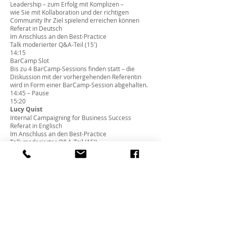
Leadership – zum Erfolg mit Komplizen –
wie Sie mit Kollaboration und der richtigen
Community Ihr Ziel spielend erreichen können
Referat in Deutsch
Im Anschluss an den Best-Practice
Talk moderierter Q&A-Teil (15')
14:15
BarCamp
Slot
Bis zu 4 BarCamp-Sessions finden statt – die
Diskussion mit der vorhergehenden Referentin
wird in Form einer BarCamp-Session abgehalten.
14:45 – Pause
15:20
Lucy Quist
Internal Campaigning for Business Success
Referat in Englisch
Im Anschluss an den Best-Practice
Talk moderierter Q&A-Teil (15')
16:00
Abschliessende Worte, etc.
16:15 – Offizielles Ende der Veranstaltung
BarCamps
You spoke, we listened. Ein besonders
grosser Wunsch der Teilnehmer sind
die Networking-Möglichkeiten. Deshalb bieten wir