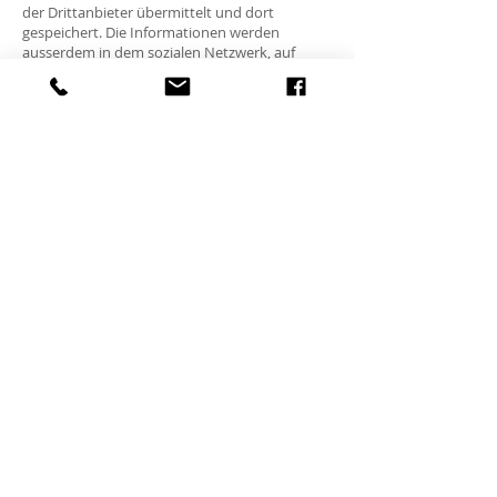
der Drittanbieter übermittelt und dort
gespeichert. Die Informationen werden
ausserdem in dem sozialen Netzwerk, auf
Ihrem Twitter- bzw. Instagram-Account
veröffentlicht und dort Ihren Kontakten
angezeigt. Zweck und Umfang der
Datenerhebung und die weitere Verarbeitung
und Nutzung der Daten durch die Drittanbieter
sowie Ihre diesbezüglichen Rechte und
Einstellungsmöglichkeiten zum Schutz Ihrer
Privatsphäre entnehmen Sie bitte den
Datenschutzhinweisen der Drittanbieter.
Wenn Sie verhindern möchten, dass Google,
Facebook, Twitter oder Instagram die über
unseren Webauftritt gesammelten Daten nicht
Ihrem persönlichen Profil in dem jeweiligen
sozialen Netzwerk zuordnen, müssen Sie sich
vor Ihrem Besuch unserer Internet-Seite beim
entsprechenden sozialen Netzwerk ausloggen.
Sie können das Laden der Plugins auch mit
spezialisierten Add-Ons für Ihren Browser wie
beispielsweise „NoScript“ (
http://noscript.net/
).
oder „Gostery“ (
https://www.ghostery.com/
)
komplett verhindern.