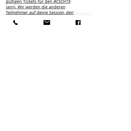
gültigen Tickets für den
#CSCH19
sein). Wir werden die anderen
Teilnehmer auf deine Session, den
Treffpunkt und die Uhrzeit hinweisen.
Viel Spass und Erfolg beim Austausch mit
Gleichgesinnten!
Unsere bisherigen BarCamp-Partner
watson
https://www.watson.ch
PostFinance
https://www.postfinance.ch/
Photoflyer
http://photoflyer.com/