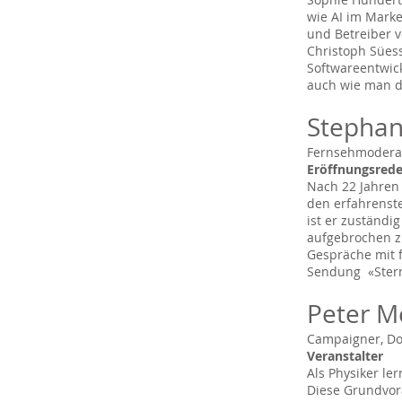
wie AI im Marke
und Betreiber v
Christoph Süess
Softwareentwick
auch wie man di
Stephan
Fernsehmodera
Eröffnungsred
Nach 22 Jahren
den erfahrenst
ist er zuständi
aufgebrochen zu
Gespräche mit f
Sendung «Stern
Peter M
Campaigner, Do
Veranstalter
Als Physiker le
Diese Grundvor