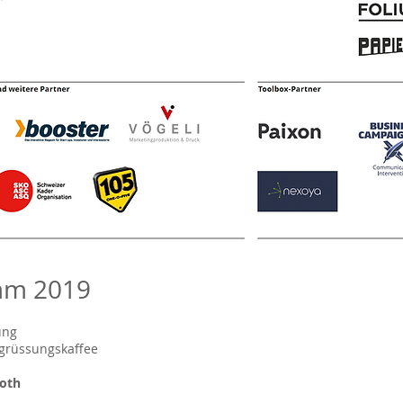
mm 2019
ung
grüssungskaffee
roth