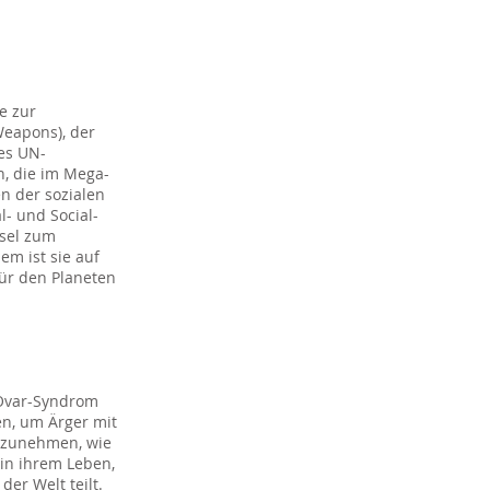
e zur
Weapons), der
es UN-
n, die im Mega-
n der sozialen
l- und Social-
ssel zum
em ist sie auf
ür den Planeten
 Ovar-Syndrom
en, um Ärger mit
anzunehmen, wie
 in ihrem Leben,
er Welt teilt.