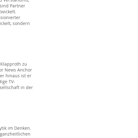
sind Partner
wickelt.
sionierter
ickelt, sondern
 Klapproth zu
ior News Anchor
r hinaus ist er
dige TV-
ellschaft in der
ytik im Denken.
ganzheitlichen