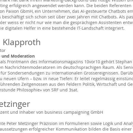
ting erfolgreich angewendet werden kann. Die beiden Referenten 
on Paixon GbmH, ein Unternehmen, das AI-gesteuerte Chatbots ent
 beschäftigt sich schon seit über zwei Jahren mit Chatbots. Als pas
ler weiss er nicht nur wie man die gesprächigen Assistenten entw
e digitalen Helfer in eine bestehende IT-Landschaft integriert.
 Klapproth
tor
e und Moderation
 als Frontmann des Informationsmagazins 10vor10 gehört Stephan
en Nachrichtenmoderatoren im deutschsprachigen Raum. Als Sen
g für Sondersendungen zu internationalen Grossereignissen. Darübe
 neuen Ufern – bzw. in neue Tiefen: Er leitet regelmässig einstün
ührenden Zeitgenossen aus den Feldern Politik, Wirtschaft und Ges
stunde Philosophie» von SRF und 3sat.
etzinger
zent und Inhaber von business campaigning GmbH
rnte Peter Metzinger Präzision im Formulieren sowie Logik und Anal
aussetzungen erfolgreicher Kommunikation bilden die Basis einer 