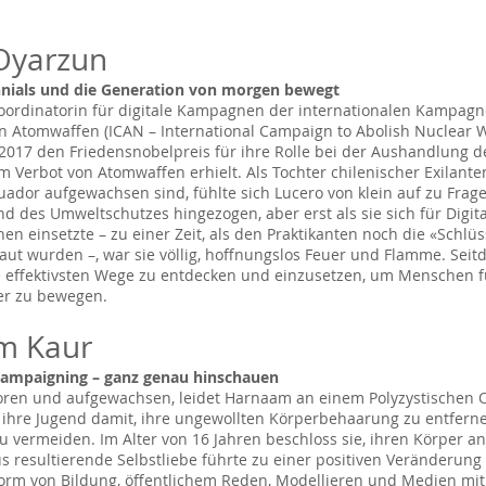
Oyarzun
nials und die Generation von morgen bewegt
Koordinatorin für digitale Kampagnen der internationalen Kampagn
n Atomwaffen (ICAN – International Campaign to Abolish Nuclear 
2017 den Friedensnobelpreis für ihre Rolle bei der Aushandlung d
erbot von Atomwaffen erhielt. Als Tochter chilenischer Exilante
ador aufgewachsen sind, fühlte sich Lucero von klein auf zu Frage
nd des Umweltschutzes hingezogen, aber erst als sie sich für Digita
 einsetzte – zu einer Zeit, als den Praktikanten noch die «Schlü
raut wurden –, war sie völlig, hoffnungslos Feuer und Flamme. Seitd
ie effektivsten Wege zu entdecken und einzusetzen, um Menschen f
er zu bewegen.
m Kaur
Campaigning – ganz genau hinschauen
oren und aufgewachsen, leidet Harnaam an einem Polyzystischen
 ihre Jugend damit, ihre ungewollten Körperbehaarung zu entfern
zu vermeiden. Im Alter von 16 Jahren beschloss sie, ihren Körper 
aus resultierende Selbstliebe führte zu einer positiven Veränderung
Form von Bildung, öffentlichem Reden, Modellieren und Medien mit d