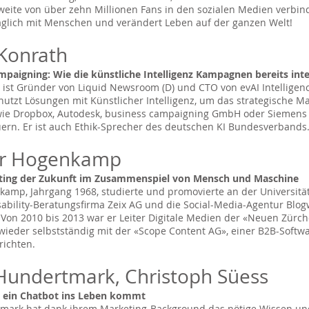
weite von über zehn Millionen Fans in den sozialen Medien verbind
äglich mit Menschen und verändert Leben auf der ganzen Welt!
 Konrath
aigning: Wie die künstliche Intelligenz Kampagnen bereits inte
 ist Gründer von Liquid Newsroom (D) und CTO von evAI Intelligenc
nutzt Lösungen mit Künstlicher Intelligenz, um das strategische 
e Dropbox, Autodesk, business campaigning GmbH oder Siemens 
uern. Er ist auch Ethik-Sprecher des deutschen KI Bundesverbands
ter Hogenkamp
ting der Zukunft im Zusammenspiel von Mensch und Maschine
kamp, Jahrgang 1968, studierte und promovierte an der Universität 
ability-Beratungsfirma Zeix AG und die Social-Media-Agentur Blog
 Von 2010 bis 2013 war er Leiter Digitale Medien der «Neuen Zürch
r wieder selbstständig mit der «Scope Content AG», einer B2B-Softw
richten.
Hundertmark, Christoph Süess
 ein Chatbot ins Leben kommt
mark hat dank ihrem Marketing-Background das nötige Wissen und