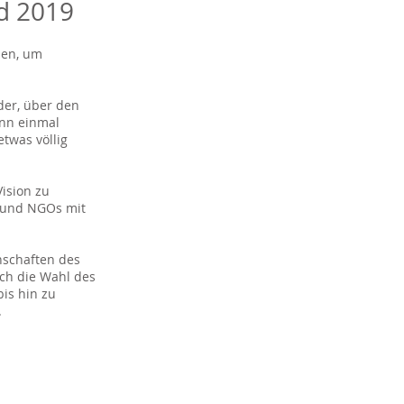
d 2019
nen, um
der, über den
ann einmal
twas völlig
ision zu
n und NGOs mit
enschaften des
ch die Wahl des
bis hin zu
.