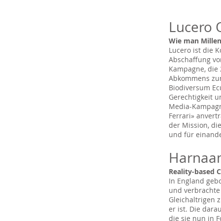
Lucero 
Wie man Millen
Lucero ist die 
Abschaffung vo
Kampagne, die 
Abkommens zum V
Biodiversum Ecu
Gerechtigkeit u
Media-Kampagnen
Ferrari» anvert
der Mission, d
und für einand
Harnaa
Reality-based 
In England geb
und verbrachte
Gleichaltrigen 
er ist. Die dar
die sie nun in 