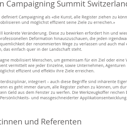
n Campaigning Summit Switzerlan
 definiert Campaigning als «die Kunst, alle Register ziehen zu kön
ilisieren und möglichst effizient seine Ziele zu erreichen.»
l konkrete Veränderung. Diese zu bewirken erfordert hin und wie
 professionellen Deformation hinauszuschauen, die jeden irgendw
Bequemlichkeit der renommierten Wege zu verlassen und auch mal e
 das einfach quer in der Landschaft steht.
agne mobilisiert Menschen, um gemeinsam für ein Ziel oder eine V
vent vermittelt wie jeder Einzelne, sowie Unternehmen, Agenture
lichst effizient und effektiv ihre Ziele erreichen.
nterdisziplinär, integriert – auch diese Begriffe sind inhärente Eig
enn es geht immer darum, alle Register ziehen zu können, um dur
 kein Geld aus dem Fenster zu werfen. Die Werkzeugkoffer reichen 
 Persönlichkeits- und massgeschneiderter Applikationsentwicklung
tinnen und Referenten