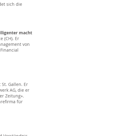
et sich die
lligenter macht
e (CH). Er
Management von
Financial
.
St. Gallen. Er
werk AG, die er
er Zeitung».
arefirma für
 Verständnis,