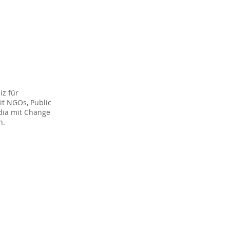
iz für
it NGOs, Public
dia mit Change
n.