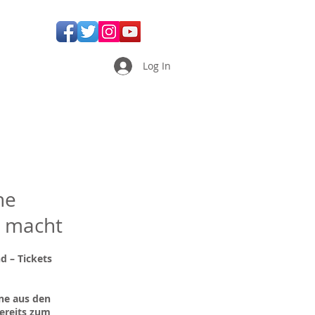
Log In
he
r macht
d – Tickets
ene aus den
ereits zum