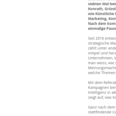
siebten Mal bei
Konrath, Gründe
wie Künstliche 
Marketing, Kom
Nach dem komme
einmalige Pause
Seit 2016 entwi
strategische M
zählt unter an
simpel und hera
Unternehmen, V
man weiss, wie 
Meinungsmacher 
welche Themen s
Mit dem Referat
Kampagnen berei
Intelligenz in 
zeigt auf, was 
Ganz nach dem M
stattfindende 