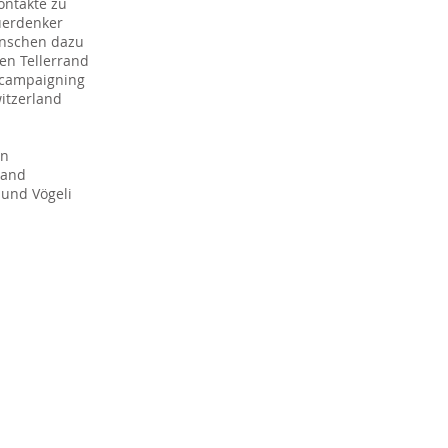
ontakte zu
uerdenker
enschen dazu
en Tellerrand
s campaigning
itzerland
on
land
 und Vögeli