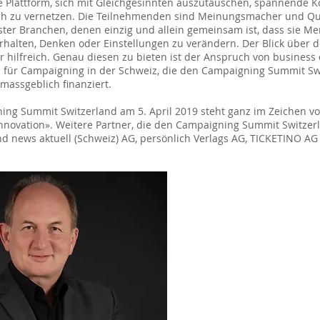
ge Plattform, sich mit Gleichgesinnten auszutauschen, spannende K
ch zu vernetzen. Die Teilnehmenden sind Meinungsmacher und Q
ster Branchen, denen einzig und allein gemeinsam ist, dass sie M
rhalten, Denken oder Einstellungen zu verändern. Der Blick über d
ehr hilfreich. Genau diesen zu bieten ist der Anspruch von busines
 für Campaigning in der Schweiz, die den Campaigning Summit Sw
 massgeblich finanziert.
ing Summit Switzerland am 5. April 2019 steht ganz im Zeichen v
novation». Weitere Partner, die den Campaigning Summit Switzer
nd news aktuell (Schweiz) AG, persönlich Verlags AG, TICKETINO AG