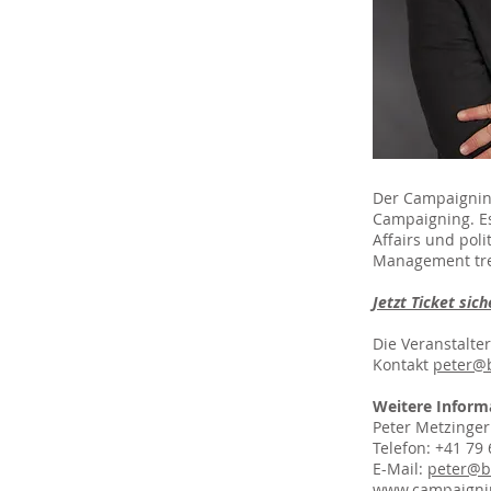
Der Campaigning
Campaigning. Es
Affairs und pol
Management tref
Jetzt Ticket
sich
Die Veranstalte
Kontakt
peter@
Weitere Inform
Peter Metzinger
Telefon: +41 79
E-Mail:
peter@b
www.campaigni