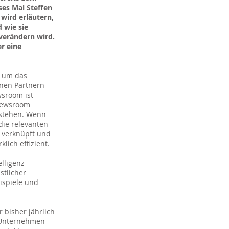
ses Mal Steffen
wird erläutern,
 wie sie
verändern wird.
r eine
, um das
nen Partnern
wsroom ist
 Newsroom
rstehen. Wenn
die relevanten
 verknüpft und
lich effizient.
lligenz
stlicher
ispiele und
 bisher jährlich
 Unternehmen