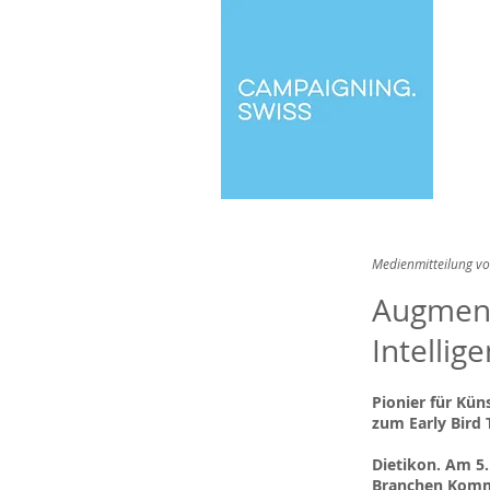
Medienmitteilung v
Augment
Intellig
Pionier für Kün
zum Early Bird T
Dietikon. Am 5.
Branchen Kommu