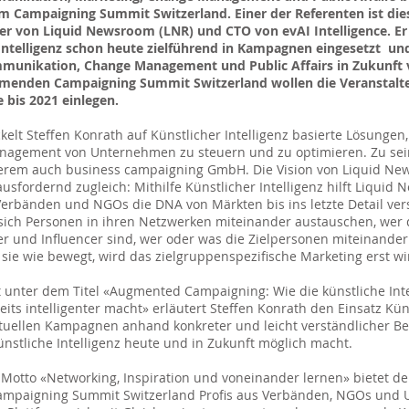
m Campaigning Summit Switzerland. Einer der Referenten ist die
r von Liquid Newsroom (LNR) und CTO von evAI Intelligence. Er 
Intelligenz schon heute zielführend in Kampagnen eingesetzt und
munikation, Change Management und Public Affairs in Zukunft 
nden Campaigning Summit Switzerland wollen die Veranstalte
 bis 2021 einlegen.
ckelt Steffen Konrath auf Künstlicher Intelligenz basierte Lösungen
anagement von Unternehmen zu steuern und zu optimieren. Zu sei
derem auch business campaigning GmbH. Die Vision von Liquid Ne
usfordernd zugleich: Mithilfe Künstlicher Intelligenz hilft Liquid
erbänden und NGOs die DNA von Märkten bis ins letzte Detail ve
sich Personen in ihren Netzwerken miteinander austauschen, wer 
und Influencer sind, wer oder was die Zielpersonen miteinander
ie wie bewegt, wird das zielgruppenspezifische Marketing erst wirk
 unter dem Titel «Augmented Campaigning: Wie die künstliche Inte
ts intelligenter macht» erläutert Steffen Konrath den Einsatz Kün
aktuellen Kampagnen anhand konkreter und leicht verständlicher Be
Künstliche Intelligenz heute und in Zukunft möglich macht.
otto «Networking, Inspiration und voneinander lernen» bietet der
Campaigning Summit Switzerland Profis aus Verbänden, NGOs und