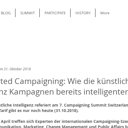
BLOG
SUMMIT
PARTICIPATE
HISTORY
More
om 31. Oktober 2018
ed Campaigning: Wie die künstlic
enz Kampagnen bereits intelligente
stliche Intelligenz referiert am 7. Campaigning Summit Switzerlan
arif gibt es nur noch heute (31.10.2018).
 April treffen sich Experten der internationalen Campaigning-Sz
nikation, Marketing, Change Management und Public Affairs b