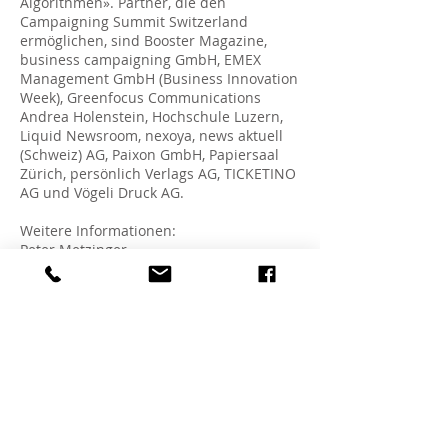
Algorithmen». Partner, die den
Campaigning Summit Switzerland
ermöglichen, sind Booster Magazine,
business campaigning GmbH, EMEX
Management GmbH (Business Innovation
Week), Greenfocus Communications
Andrea Holenstein, Hochschule Luzern,
Liquid Newsroom, nexoya, news aktuell
(Schweiz) AG, Paixon GmbH, Papiersaal
Zürich, persönlich Verlags AG, TICKETINO
AG und Vögeli Druck AG.
Weitere Informationen:
Peter Metzinger
Telefon +41 79 628 61 26
E-Mail
summit@businesscampaigning.com
Website
www.campaigning.swiss
Twitter
@campaigning_ch
business campaigning GmbH ist seit
1997 die Nr. 1 für Campaigning in der
Schweiz. Wir machen Kampagnen. Aber
anders. Denn der Campaigning Ansatz