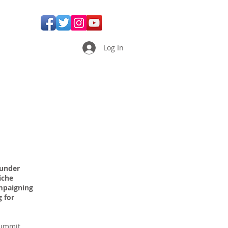
Log In
ounder
iche
mpaigning
 for
Summit