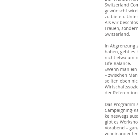
Switzerland Co
gewünscht wird,
zu bieten. Unte
Als wir beschlo
Frauen, sondern
Switzerland.
In Abgrenzung 
haben, geht es
nicht etwa um 
Life-Balance.
«Wenn man ein 
– zwischen Mann
sollten eben ni
Wirtschaftssozi
der Referentin
Das Programm st
Campaigning-Kat
keineswegs auss
gibt es Worksh
Vorabend – gan
voneinander lern