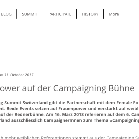
BLOG
SUMMIT
PARTICIPATE
HISTORY
More
om 31. Oktober 2017
ower auf der Campaigning Bühne
g Summit Switzerland gibt die Partnerschaft mit dem Female F
. Beide Events setzen auf Frauenpower und verstärkt auf weibl
auf der Rednerbühne. Am 16. März 2018 referieren auf dem 6. Ca
land ausschliesslich CampaignerInnen zum Thema «Campaigning
h mehr weiblichen Referentinnen stammt aus der Campaigning 