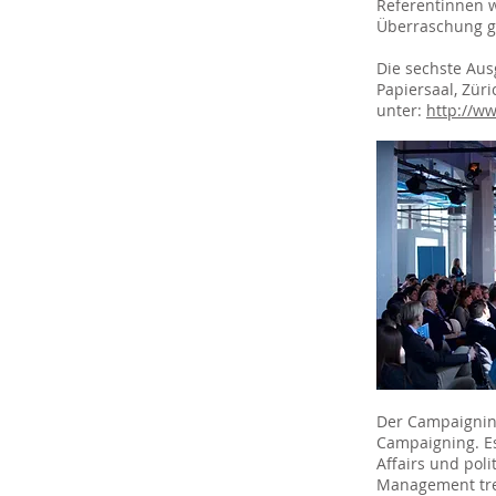
Referentinnen w
Überraschung ge
Die sechste Au
Papiersaal, Züri
unter:
http://w
Der Campaigning
Campaigning. Es
Affairs und pol
Management tref