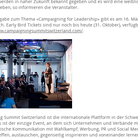
erden in naher Zukunft bekannt gegeben und es wird eine weibli
ben, so informieren die Veranstalter.
sgabe zum Thema «Campaigning for Leadership» gibt es am 16. Mä
ch. Early Bird Tickets sind nur noch bis heute (31. Oktober), verfüg
ww.campaigningsummitswitzerland.com/
.
 Summit Switzerland ist die internationale Plattform in der Schwe
 ist der einzige Event, an dem sich Unternehmen und Verbände m
itische Kommunikation mit Wahlkampf, Werbung, PR und Social Me
fen, austauschen, gegenseitig inspirieren und voneinander lerne