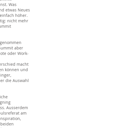
nst. Was
und etwas Neues
einfach höher.
tig: nicht mehr
Summit
 angenommen
Summit aber
ote oder Work-
erschied macht
uen können und
inger,
ber die Auswahl
iche
igning
uss. Ausserdem
ulsreferat am
nspiration,
n beiden