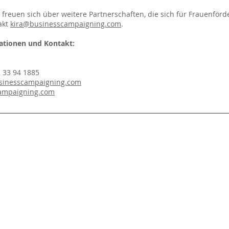
r freuen sich über weitere Partnerschaften, die sich für Frauenför
akt
kira@businesscampaigning.com
.
ationen und Kontakt:
2 33 94 1885
sinesscampaigning.com
ampaigning.com