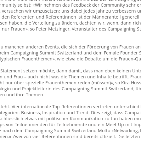
mmunity selbst: «Wir nehmen das Feedback der Community sehr er
 versuchen wir umzusetzen; uns dabei jedes Jahr zu verbessern 
r den Referenten und Referentinnen ist der Männeranteil generell 
ssen haben, die Verteilung zu ändern, dachten wir, wenn, dann rich
 nur Frauen», so Peter Metzinger, Veranstalter des Campaigning 
zu manchen anderen Events, die sich der Förderung von Frauen
 beim Campaigning Summit Switzerland und dem Female Founder 
«typischen Frauenthemen», wie etwa die Debatte um die Frauen-Qu
Statement setzen möchte, dann damit, dass man eben keinen Unt
 und Frau – auch nicht was die Themen und Inhalte betrifft. Fra
cht nur über spezielle Frauenthemen reden (müssen)», so Kira Huss
ologin und Projektleiterin des Campaigning Summit Switzerland, ü
nen und ihre Themen.
eht. Vier internationale Top-Referentinnen vertreten unterschiedl
egorien: Business, Inspiration und Trend. Dies zeigt, dass Campa
chliesslich etwas mit politischer Kommunikation zu tun haben m
ops von Teilnehmenden für Teilnehmende und ein Meet-Up mit Imp
z nach dem Campaigning Summit Switzerland Motto «Networking, I
en.» Zwei von vier Referentinnen sind bereits offiziell. Die letzte