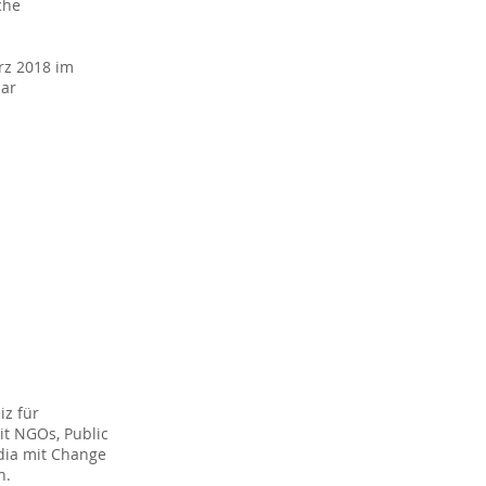
che
rz 2018 im
bar
iz für
it NGOs, Public
dia mit Change
n.