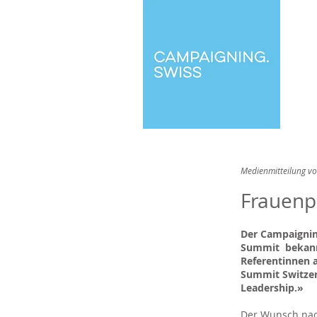
Medienmitteilung v
Frauenp
Der Campaignin
Summit bekannt
Referentinnen 
Summit Switzer
Leadership.»
Der Wunsch nac